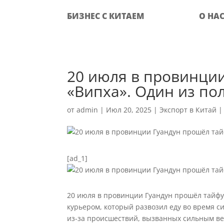
БИЗНЕС С КИТАЕМ
О НА
20 июля в провинци
«Випха». Один из по
от
admin
|
Июл 20, 2025
|
Экспорт в Китай
[ad_1]
20 июля в провинции Гуандун прошёл тайфу
курьером, который развозил еду во время с
из-за происшествий, вызванных сильным ве