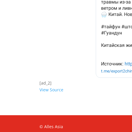
[ad_2]
View Source
© Alles Asia