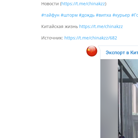
Новости (
https://t.me/chinakzz
)
#тайфун
#шторм
#дождь
#випха
#курьер
#Г
Китайская жизнь
https://t.me/chinakzz
Источник:
https://t.me/chinakzz/682