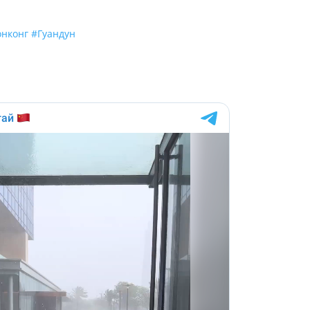
онконг
#Гуандун