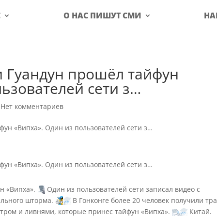
С
О НАС ПИШУТ СМИ
НА
и Гуандун прошёл тайфун
льзователей сети з…
|
Нет комментариев
н «Випха».
Один из пользователей сети записал видео с
ильного шторма.
В Гонконге более 20 человек получили тр
тром и ливнями, которые принес тайфун «Випха».
Китай.