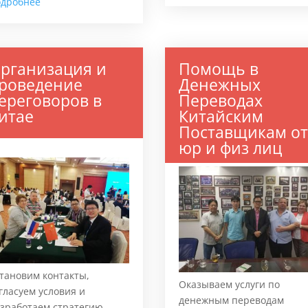
одробнее
рганизация и
Помощь в
роведение
Денежных
ереговоров в
Переводах
итае
Китайским
Поставщикам о
юр и физ лиц
тановим контакты,
Оказываем услуги по
гласуем условия и
денежным переводам
зработаем стратегию.