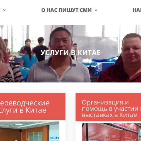
С
О НАС ПИШУТ СМИ
НА
УСЛУГИ В КИТАЕ
ереводческие
Организация и
помощь в участии 
слуги в Китае
выставках в Китае