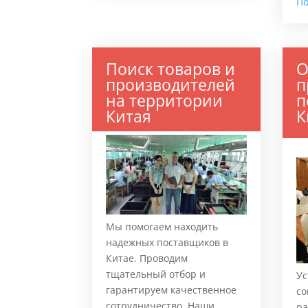
П
Поиск товаров и
О
производителей
п
на территории
п
Китая
К
Мы помогаем находить
надежных поставщиков в
Китае. Проводим
тщательный отбор и
Ус
гарантируем качественное
со
сотрудничество. Наши
ра