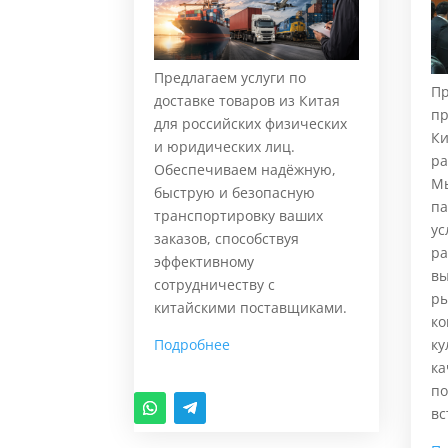
Предлагаем услуги по
Пр
доставке товаров из Китая
пр
для российских физических
Ки
и юридических лиц.
ра
Обеспечиваем надёжную,
Мы
быструю и безопасную
па
транспортировку ваших
ус
заказов, способствуя
ра
эффективному
вы
сотрудничеству с
ры
китайскими поставщиками.
ко
Подробнее
ку
ка
по
вс