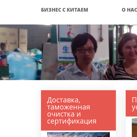
БИЗНЕС С КИТАЕМ
О НА
Доставка,
П
таможенная
у
очистка и
сертификация