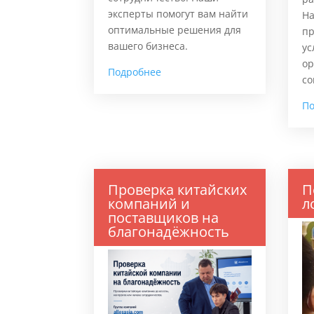
эксперты помогут вам найти
На
оптимальные решения для
пр
вашего бизнеса.
ус
ор
Подробнее
со
П
Проверка китайских
П
компаний и
л
поставщиков на
благонадёжность