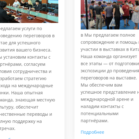
едлагаем услуги по
в Мы предлагаем полное
оведению переговоров в
сопровождение и помощь 
тае для успешного
участии в выставках в Кит
звития вашего бизнеса.
Наша команда организует
 установим контакты с
все этапы — от подготовк
ртнёрами, согласуем
экспозиции до проведени
ловия сотрудничества и
переговоров на выставке.
зработаем стратегию
Мы обеспечим вам
хода на международные
успешное представление 
нки. Наша опытная
международной арене и
манда, знающая местную
наладим контакты с
льтуру, обеспечит
потенциальными
чественные переводы и
партнёрами.
лную поддержку на
тречах.
Подробнее