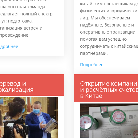
китайским поставщикам д
ша опытная команда
физических и юридически
едлагает полный спектр
лиц. Мы обеспечиваем
луг: подготовка,
надёжные, безопасные и
ганизация встреч и
оперативные транзакции,
провождение.
помогая вам успешно
сотрудничать с китайским
одробнее
партнёрами.
Подробнее
еревод и
Открытие компани
окализация
и расчётных счето
в Китае