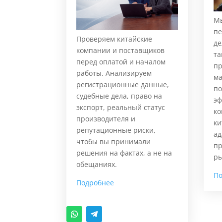
Мы
пе
Проверяем китайские
де
компании и поставщиков
та
перед оплатой и началом
пр
работы. Анализируем
ма
регистрационные данные,
п
судебные дела, право на
эф
экспорт, реальный статус
ко
производителя и
ки
репутационные риски,
ад
чтобы вы принимали
пр
решения на фактах, а не на
ры
обещаниях.
П
Подробнее