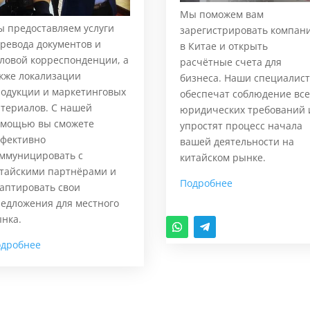
Мы поможем вам
 предоставляем услуги
зарегистрировать компан
ревода документов и
в Китае и открыть
ловой корреспонденции, а
расчётные счета для
кже локализации
бизнеса. Наши специалис
одукции и маркетинговых
обеспечат соблюдение все
териалов. С нашей
юридических требований 
омощью вы сможете
упростят процесс начала
фективно
вашей деятельности на
ммуницировать с
китайском рынке.
тайскими партнёрами и
Подробнее
аптировать свои
едложения для местного
нка.
одробнее