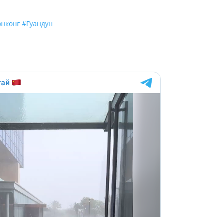
онконг
#Гуандун