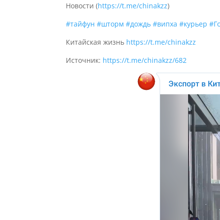
Новости (
https://t.me/chinakzz
)
#тайфун
#шторм
#дождь
#випха
#курьер
#Г
Китайская жизнь
https://t.me/chinakzz
Источник:
https://t.me/chinakzz/682