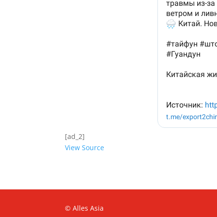
[ad_2]
View Source
© Alles Asia