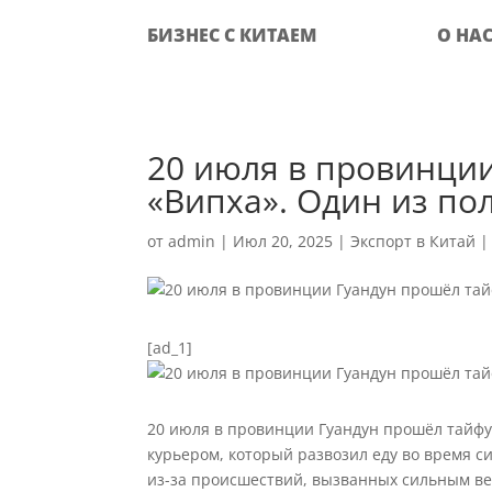
БИЗНЕС С КИТАЕМ
О НА
20 июля в провинци
«Випха». Один из по
от
admin
|
Июл 20, 2025
|
Экспорт в Китай
[ad_1]
20 июля в провинции Гуандун прошёл тайфу
курьером, который развозил еду во время с
из-за происшествий, вызванных сильным ве