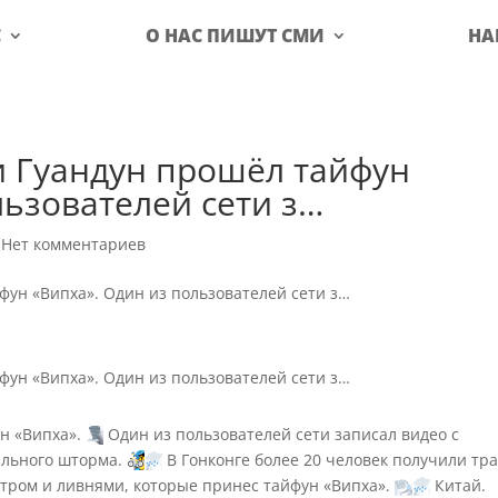
С
О НАС ПИШУТ СМИ
НА
и Гуандун прошёл тайфун
льзователей сети з…
|
Нет комментариев
н «Випха».
Один из пользователей сети записал видео с
ильного шторма.
В Гонконге более 20 человек получили тр
тром и ливнями, которые принес тайфун «Випха».
Китай.