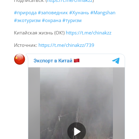
Подписаться: (
https://t.me/chinakzz
)
#природа
#заповедник
#Хунань
#Mangshan
#экотуризм
#охрана
#туризм
Китайская жизнь (ОК!)
https://t.me/chinakzz
Источник:
https://t.me/chinakzz/739