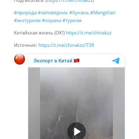
Подписаться: (
https://t.me/chinakzz
)
#природа
#заповедник
#Хунань
#Mangshan
#экотуризм
#охрана
#туризм
Китайская жизнь (ОК!)
https://t.me/chinakzz
Источник:
https://t.me/chinakzz/739