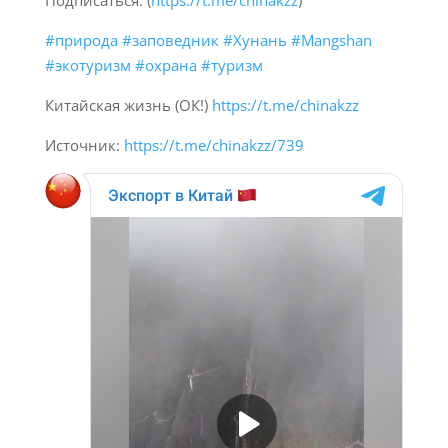
Подписаться: (
https://t.me/chinakzz
)
#природа
#заповедник
#Хунань
#Mangshan
#экотуризм
#охрана
#туризм
Китайская жизнь (ОК!)
https://t.me/chinakzz
Источник:
https://t.me/chinakzz/739