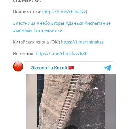
отшельники.
Подписаться: (
https://t.me/chinakzz
)
#лестница
#небо
#горы
#Данься
#испытание
#монахи
#отшельники
Китайская жизнь (ОК!)
https://t.me/chinakzz
Источник:
https://t.me/chinakzz/636