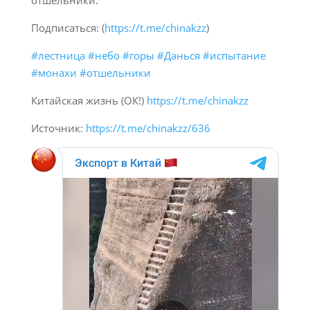
отшельники.
Подписаться: (
https://t.me/chinakzz
)
#лестница
#небо
#горы
#Данься
#испытание
#монахи
#отшельники
Китайская жизнь (ОК!)
https://t.me/chinakzz
Источник:
https://t.me/chinakzz/636