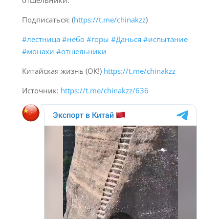
отшельники.
Подписаться: (
https://t.me/chinakzz
)
#лестница
#небо
#горы
#Данься
#испытание
#монахи
#отшельники
Китайская жизнь (ОК!)
https://t.me/chinakzz
Источник:
https://t.me/chinakzz/636