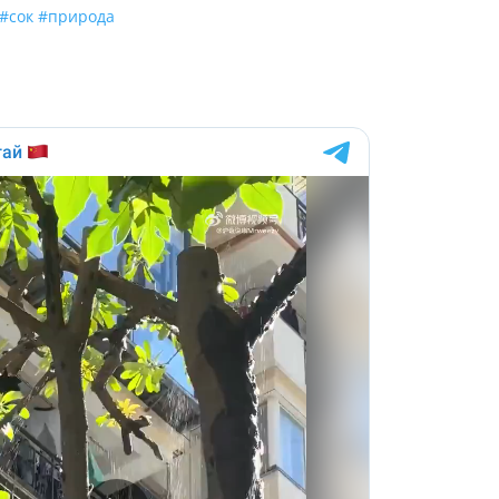
#сок
#природа