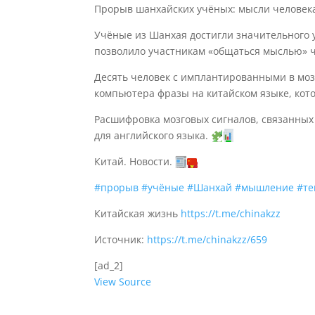
Прорыв шанхайских учёных: мысли человека
Учёные из Шанхая достигли значительного у
позволило участникам «общаться мыслью» 
Десять человек с имплантированными в моз
компьютера фразы на китайском языке, ко
Расшифровка мозговых сигналов, связанных 
для английского языка.
Китай. Новости.
#прорыв
#учёные
#Шанхай
#мышление
#те
Китайская жизнь
https://t.me/chinakzz
Источник:
https://t.me/chinakzz/659
[ad_2]
View Source