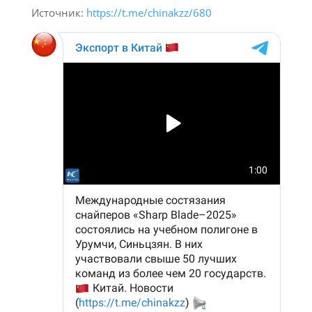
Источник:
https://t.me/chinakzz/680