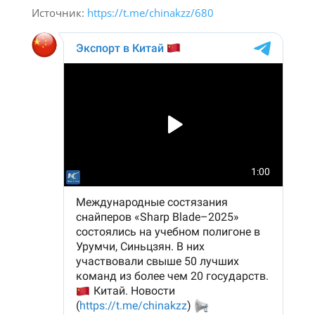
Источник:
https://t.me/chinakzz/680