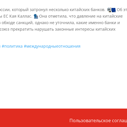
оссии, который затронул несколько китайских банков.
Об э
ы ЕС Кая Каллас.
Она отметила, что давление на китайские
 обходе санкций, однако не уточнила, какие именно банки и
осоюз прекратить нарушать законные интересы китайских
и
#политика
#международныеотношения
Пользовательское согла