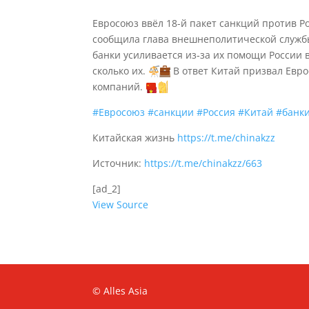
Евросоюз ввёл 18-й пакет санкций против Р
сообщила глава внешнеполитической служб
банки усиливается из‑за их помощи России в
сколько их.
В ответ Китай призвал Евр
компаний.
#Евросоюз
#санкции
#Россия
#Китай
#банк
Китайская жизнь
https://t.me/chinakzz
Источник:
https://t.me/chinakzz/663
[ad_2]
View Source
© Alles Asia