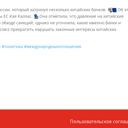
оссии, который затронул несколько китайских банков.
Об э
ы ЕС Кая Каллас.
Она отметила, что давление на китайские
 обходе санкций, однако не уточнила, какие именно банки и
осоюз прекратить нарушать законные интересы китайских
и
#политика
#международныеотношения
Пользовательское согла