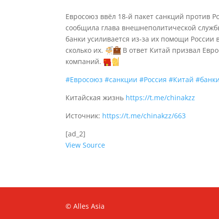
Евросоюз ввёл 18-й пакет санкций против Р
сообщила глава внешнеполитической служб
банки усиливается из‑за их помощи России в
сколько их.
В ответ Китай призвал Евр
компаний.
#Евросоюз
#санкции
#Россия
#Китай
#банк
Китайская жизнь
https://t.me/chinakzz
Источник:
https://t.me/chinakzz/663
[ad_2]
View Source
© Alles Asia