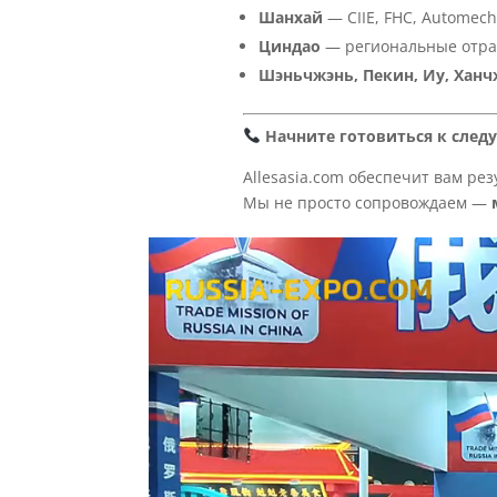
Шанхай
— CIIE, FHC, Automecha
Циндао
— региональные отра
Шэньчжэнь, Пекин, Иу, Ханч
Начните готовиться к след
Allesasia.com обеспечит вам рез
Мы не просто сопровождаем —