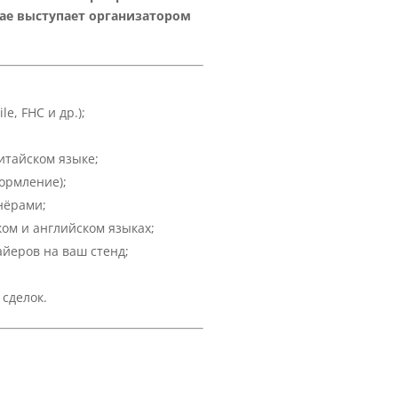
итае выступает организатором
le, FHC и др.);
итайском языке;
ормление);
нёрами;
ом и английском языках;
айеров на ваш стенд;
сделок.