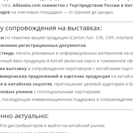
е того,
Allesasia.com совместно с Торгпредством России в К
ендов
на ключевых площадках — от Шанхая до Циндао.
гу сопровождения на выставках:
ки
по тематике вашей продукции (Canton Fair, CIIE, CIFF, Intertexti
рмление регистрационных документов
;
стенда
, печать рекламных и информационных материалов на к
енный ввоз продукции в Китай (включая карго и таможенное оф
на выставку
и сопровождение переговоров с китайскими парт
оммерческих предложений и карточек продукции
на китайск
е в китайских соцсетях
, приглашение целевой аудитории и б
деловых ужинов
с потенциальными партнерами;
, последующая коммуникационная поддержка и сопровождение 
енно актуально:
ти дистрибьюторов и выйти на китайский рынок;