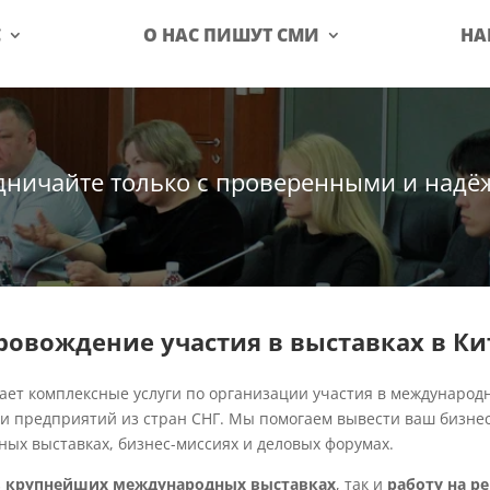
С
О НАС ПИШУТ СМИ
НА
дничайте только с проверенными и над
овождение участия в выставках в Кита
ает комплексные услуги по организации участия в международн
 и предприятий из стран СНГ. Мы помогаем вывести ваш бизнес
ных выставках, бизнес-миссиях и деловых форумах.
в крупнейших международных выставках
, так и
работу на р