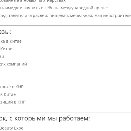
сованные в новых партнёрствах;
ть имидж и заявить о себе на международной арене;
едставители отраслей: пищевая, мебельная, машиностроительна
азы:
ке в Китае
 Китае
ай
ких компаний
тавке в КНР
 в Китае
озиций в КНР
к, с которыми мы работаем:
 Beauty Expo