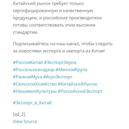
Китайский рынок требует только
сертифицированную и качественную
продукцию, и российские производители
готовы соответствовать этим высоким
стандартам.
Подписывайтесь на наш канал, чтобы следить
за новостями экспорта и импорта из Китая!
#РоссияКитай
#ЭкспортЗерна
#Россельхознадзор
#МаннаяКрупа
#РжанаяМука
#АгроЭкспорт
#СельскоеХозяйство
#КитайскийРынок
#НишевыеКультуры
#РоссийскийЭкспорт
#Экспорт_в_Китай
[ad_2]
View Source