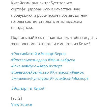
Китайский рынок требует только
сертифицированную и качественную
продукцию, и российские производители
готовы соответствовать этим высоким
стандартам.
Подписывайтесь на наш канал, чтобы следить
за новостями экспорта и импорта из Китая!
#РоссияКитай
#ЭкспортЗерна
#Россельхознадзор
#МаннаяКрупа
#РжанаяМука
#АгроЭкспорт
#СельскоеХозяйство
#КитайскийРынок
#НишевыеКультуры
#РоссийскийЭкспорт
#Экспорт_в_Китай
[ad_2]
View Source