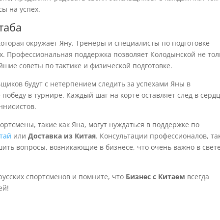
сы на успех.
таба
которая окружает Яну. Тренеры и специалисты по подготовке
ах. Профессиональная поддержка позволяет Колодынской не тол
йшие советы по тактике и физической подготовке.
щиков будут с нетерпением следить за успехами Яны в
 победу в турнире. Каждый шаг на корте оставляет след в серд
ннисистов.
ортсмены, такие как Яна, могут нуждаться в поддержке по
итай
или
Доставка из Китая
. Консультации профессионалов, та
шить вопросы, возникающие в бизнесе, что очень важно в свет
русских спортсменов и помните, что
Бизнес с Китаем
всегда
ей!