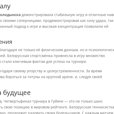
алу
Колодынска
демонстрировала стабильную игру и отличные нав
о своими соперницами, продемонстрировав как силу удара, так
нанный подход к игре и высокая концентрация позволили ей
ения
благодаря не только её физическим данным, но и психологичес
ей. Белорусская спортсменка привнесла в игру множество
 стало ключевым фактом для успеха на турнире.
годаря своему упорству и целеустремленности. За время
ова бороться за титулы на крупной арене, и, следуя своей
а будущее
д. Четвертьфинал турнира в Гуйяне — это не только шанс
ть свою позицию в мировом рейтинге. Белорусская теннисистк
вно, продолжит радовать своих болельщиков. С каждым матчем