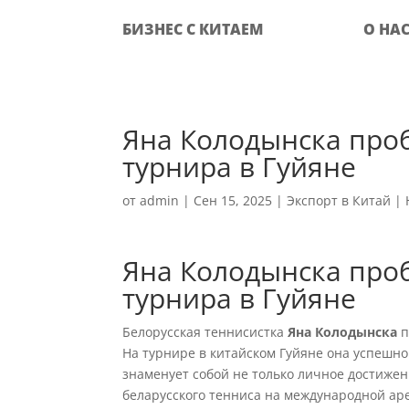
БИЗНЕС С КИТАЕМ
О НА
Яна Колодынска про
турнира в Гуйяне
от
admin
|
Сен 15, 2025
|
Экспорт в Китай
|
Яна Колодынска про
турнира в Гуйяне
Белорусская теннисистка
Яна Колодынска
п
На турнире в китайском Гуйяне она успешно
знаменует собой не только личное достижен
беларусского тенниса на международной ар