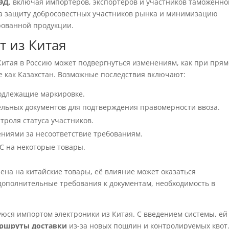
ВЭД
, включая импортеров, экспортеров и участников таможенно
на защиту добросовестных участников рынка и минимизацию
рованной продукции.
т из Китая
Китая в Россию может подвергнуться изменениям, как при пря
ие как Казахстан. Возможные последствия включают:
подлежащие маркировке.
льных документов для подтверждения правомерности ввоза.
троля статуса участников.
ениями за несоответствие требованиям.
С на некоторые товары.
ена на китайские товары, её влияние может оказаться
дополнительные требования к документам, необходимость в
ся импортом электроники из Китая. С введением системы, ей
аршруты доставки
из-за новых пошлин и контролируемых квот