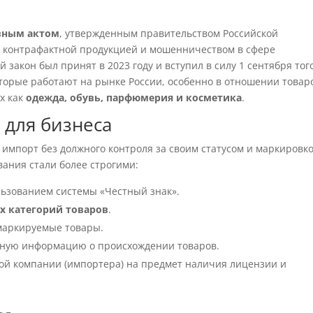
вным актом
, утвержденным правительством Российской
с контрафактной продукцией и мошенничеством в сфере
закон был принят в 2023 году и вступил в силу 1 сентября тог
оторые работают на рынке России, особенно в отношении товар
х как
одежда, обувь, парфюмерия и косметика
.
 для бизнеса
импорт без должного контроля за своим статусом и маркировк
вания стали более строгими:
льзованием системы «Честный знак».
х категорий товаров
.
маркируемые товары.
лную информацию о происхождении товаров.
дой компании (импортера) на предмет наличия лицензии и