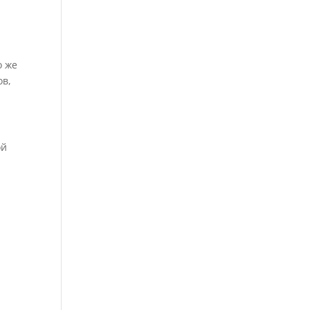
о же
ов,
ой