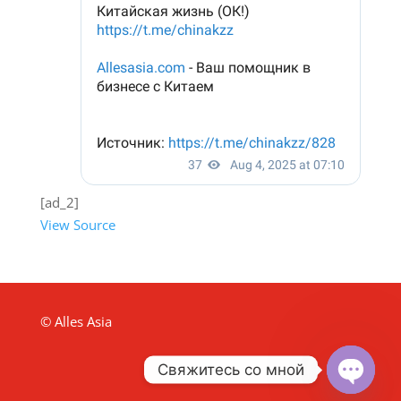
[ad_2]
View Source
© Alles Asia
Свяжитесь со мной
Open