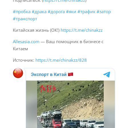
Подписаться: (
https://t.me/chinakzz
)
#пробка
#драка
#дорога
#яки
#трафик
#затор
#транспорт
Китайская жизнь (ОК!)
https://t.me/chinakzz
Allesasia.com
— Ваш помощник в бизнесе с
Китаем
Источник:
https://t.me/chinakzz/828