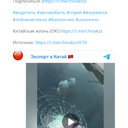
Подписаться: (
https://t.me/chinakzz
)
#водитель
#автомобиль
#спрей
#взорвался
#лобовоестекло
#баллончик
#солнечно
Китайская жизнь (ОК!)
https://t.me/chinakzz
Источник:
https://t.me/chinakzz/678