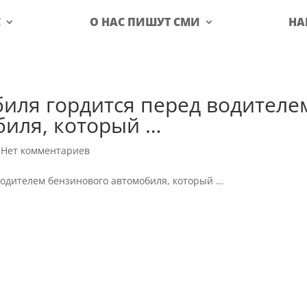
С
О НАС ПИШУТ СМИ
НА
иля гордится перед водителе
биля, который …
|
Нет комментариев