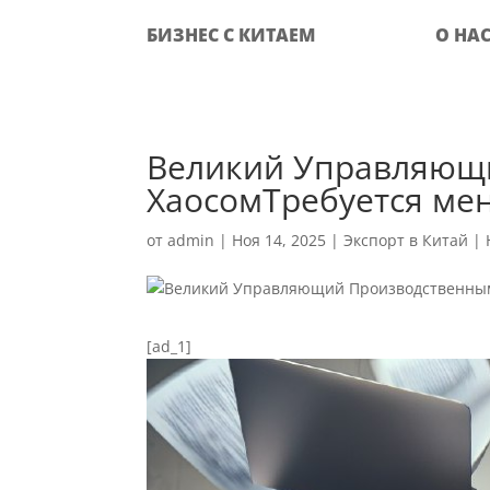
БИЗНЕС С КИТАЕМ
О НА
Великий Управляющ
ХаосомТребуется ме
от
admin
|
Ноя 14, 2025
|
Экспорт в Китай
|
[ad_1]