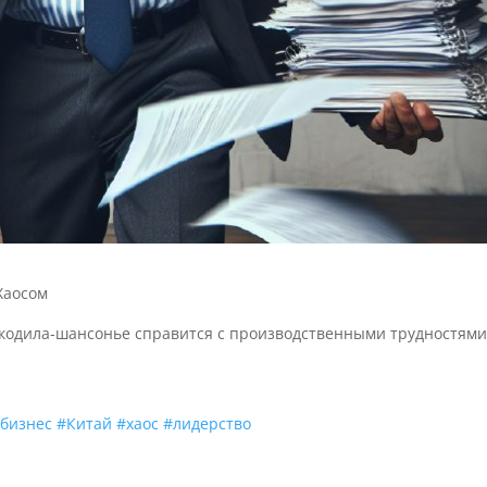
Хаосом
окодила-шансонье справится с производственными трудностям
бизнес
#Китай
#хаос
#лидерство