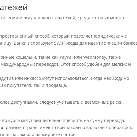
латежей
ствления международных платежей, среди которых можно
аспространенный способ, который позволяет юридическим и
аницу. Банки используют SWIFT-коды для идентификации банко
ронные кошельки, такие как PayPal или WebMoney, также
международных переводов. Этот способ удобен для мелких и
редитив или инкассо могут использоваться, когда необходимо
ак покупателя, так и продавца.
олее доступными, следует учитывать и возможные риски.
ого курса могут значительно повлиять на сумму перевода.
во
: разные страны имеют свои законы о валютных операциях.
 к штрафам или блокировке счетов.