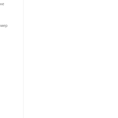
 не
змер