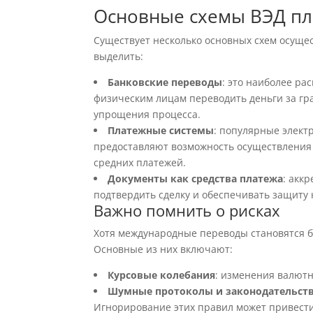
Основные схемы ВЭД п
Существует несколько основных схем осуще
выделить:
Банковские переводы
: это наиболее р
физическим лицам переводить деньги за гр
упрощения процесса.
Платежные системы
: популярные элект
предоставляют возможность осуществления 
средних платежей.
Документы как средства платежа
: акк
подтвердить сделку и обеспечивать защиту к
Важно помнить о рисках
Хотя международные переводы становятся б
Основные из них включают:
Курсовые колебания
: изменения валютн
Шумные протоколы и законодательст
Игнорирование этих правил может привести