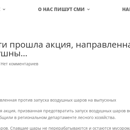
С
О НАС ПИШУТ СМИ
НА
сти прошла акция, направленн
душны…
|
Нет комментариев
авленная против запуска воздушных шаров на выпускных
ая акция, призванная предотвратить запуск воздушных шаров в
бщили в региональном департаменте лесного хозяйства.
аров. Спавшие шары не перерабатываются и остаются мусором