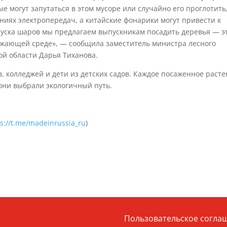
е могут запутаться в этом мусоре или случайно его проглотить
ниях электропередач, а китайские фонарики могут привести к
уска шаров мы предлагаем выпускникам посадить деревья — э
ружающей среде», — сообщила заместитель министра лесного
ой области Дарья Тиханова.
в, колледжей и дети из детских садов. Каждое посаженное раст
 они выбрали экологичный путь.
ps://t.me/madeinrussia_ru
)
Пользовательское согла