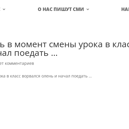
С
О НАС ПИШУТ СМИ
НА
 в момент смены урока в кла
чал поедать …
ет комментариев