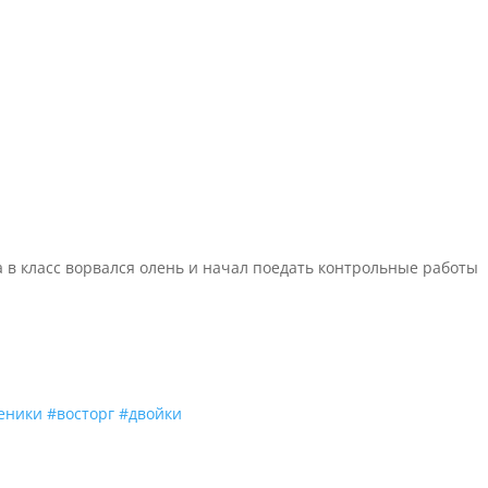
 в класс ворвался олень и начал поедать контрольные работы
еники
#восторг
#двойки