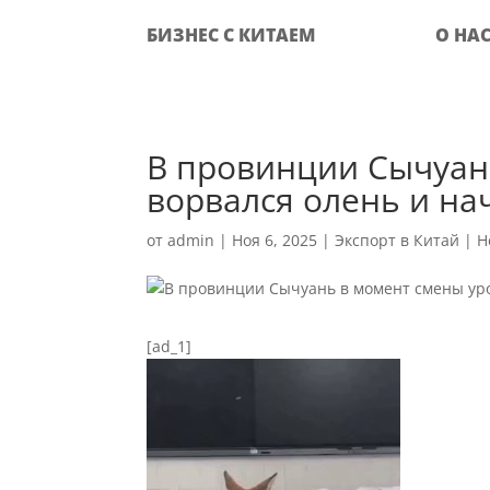
БИЗНЕС С КИТАЕМ
О НА
В провинции Сычуань
ворвался олень и на
от
admin
|
Ноя 6, 2025
|
Экспорт в Китай
|
Н
[ad_1]