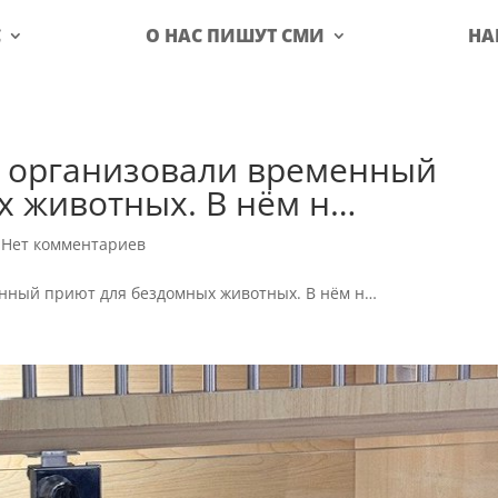
С
О НАС ПИШУТ СМИ
НА
у организовали временный
х животных. В нём н…
|
Нет комментариев