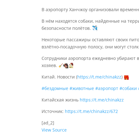
В аэропорту Ханчжоу организовали времен
В нём находятся собаки, найденные на терр
безопасности полётов.
Некоторые пассажиры оставляют своих пито
взлётно-посадочную полосу, они могут стол
Сотрудники аэропорта ежедневно убирают в
хозяев.
Китай. Новости (
https://t.me/chinakzz
)
#бездомные
#животные
#аэропорт
#собаки
Китайская жизнь
https://t.me/chinakzz
Источник:
https://t.me/chinakzz/672
[ad_2]
View Source