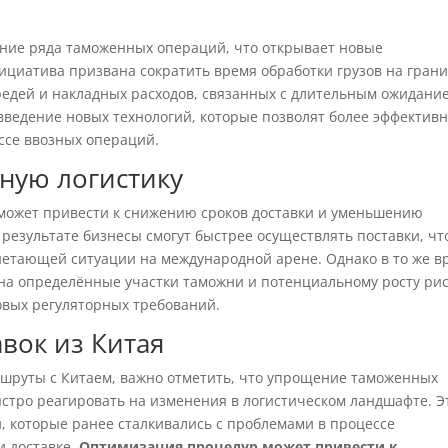
ние ряда таможенных операций, что открывает новые
ициатива призвана сократить время обработки грузов на грани
редей и накладных расходов, связанных с длительным ожидани
ведение новых технологий, которые позволят более эффектив
ссе ввозных операций.
ную логистику
может привести к снижению сроков доставки и уменьшению
результате бизнесы смогут быстрее осуществлять поставки, чт
гнетающей ситуации на международной арене. Однако в то же в
 на определённые участки таможни и потенциальному росту рис
овых регуляторных требований.
авок из Китая
шруты с Китаем, важно отметить, что упрощение таможенных
ыстро реагировать на изменения в логистическом ландшафте. Э
й, которые ранее сталкивались с проблемами в процессе
и доставке.
Оптимизация процедур может привести к