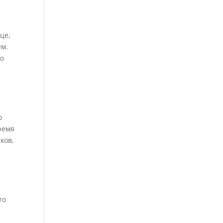
це,
ем.
но
о
ремя
ков,
то