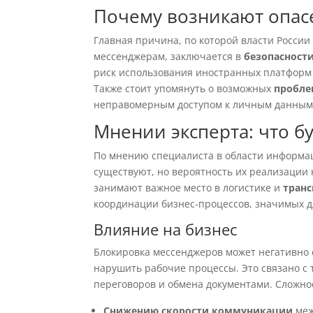
Почему возникают опас
Главная причина, по которой власти России
мессенджерам, заключается в
безопасност
риск использования иностранных платформ
Также стоит упомянуть о возможных
пробле
неправомерным доступом к личным данным
Мнении эксперта: что б
По мнению специалиста в области информац
существуют, но вероятность их реализации 
занимают важное место в логистике и
транс
координации бизнес-процессов, значимых д
Влияние на бизнес
Блокировка мессенджеров может негативно с
нарушить рабочие процессы. Это связано с 
переговоров и обмена документами. Сложнос
Снижению скорости коммуникации
меж