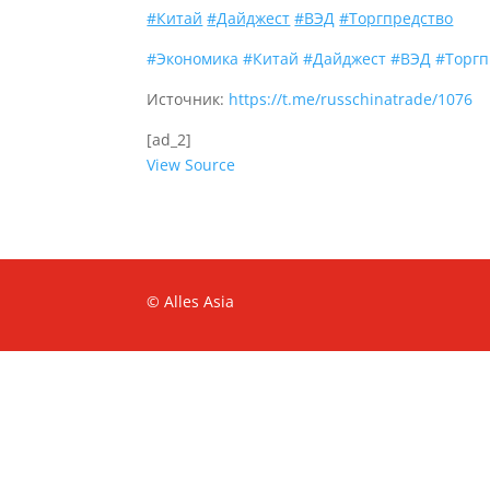
#Китай
#Дайджест
#ВЭД
#Торгпредство
#Экономика
#Китай
#Дайджест
#ВЭД
#Торгп
Источник:
https://t.me/russchinatrade/1076
[ad_2]
View Source
© Alles Asia