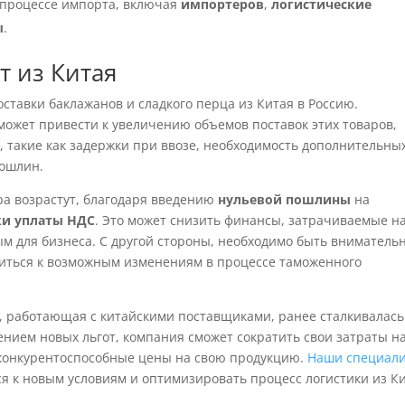
в процессе импорта, включая
импортеров
,
логистические
ы
.
т из Китая
тавки баклажанов и сладкого перца из Китая в Россию.
может привести к увеличению объемов поставок этих товаров,
, такие как задержки при ввозе, необходимость дополнительны
пошлин.
ра возрастут, благодаря введению
нульевой пошлины
на
ки уплаты НДС
. Это может снизить финансы, затрачиваемые н
ым для бизнеса. С другой стороны, необходимо быть внимател
виться к возможным изменениям в процессе таможенного
, работающая с китайскими поставщиками, ранее сталкивалась
нием новых льгот, компания сможет сократить свои затраты н
 конкурентоспособные цены на свою продукцию.
Наши специал
я к новым условиям и оптимизировать процесс логистики из Ки