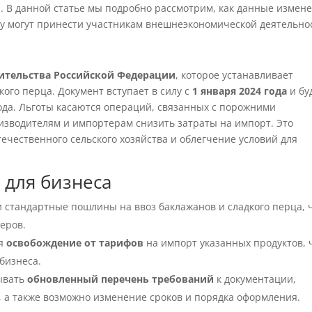
 В данной статье мы подробно рассмотрим, как данные измен
ду могут принести участникам внешнеэкономической деятельно
ительства Российской Федерации
, которое устанавливает
кого перца. Документ вступает в силу с
1 января 2024 года
и бу
ода. Льготы касаются операций, связанных с порожними
изводителям и импортерам снизить затраты на импорт. Это
чественного сельского хозяйства и облегчение условий для
 для бизнеса
 стандартные пошлины на ввоз баклажанов и сладкого перца, 
еров.
ся
освобождение от тарифов
на импорт указанных продуктов, 
бизнеса.
ывать
обновленный перечень требований
к документации,
, а также возможно изменение сроков и порядка оформления.