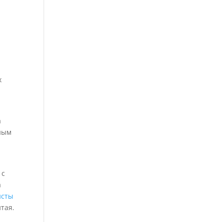
х
а
ьным
 с
а
исты
тая.