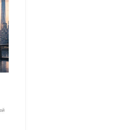
а
кой