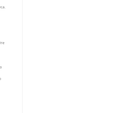
са.
йте
о
о