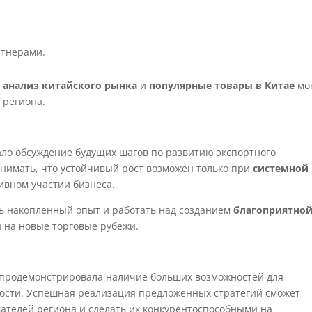
ртнерами.
к
анализ китайского рынка
и
популярные товары в Китае
мо
 региона.
ло обсуждение будущих шагов по развитию экспортного
онимать, что устойчивый рост возможен только при
системной
ивном участии бизнеса.
ь накопленный опыт и работать над созданием
благоприятно
н на новые торговые рубежи.
е продемонстрировала наличие больших возможностей для
ности. Успешная реализация предложенных стратегий сможет
телей региона и сделать их конкурентоспособными на