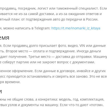
 продавец, посредник, логист или таможенный специалист. Если
ивается не из-за самой доставки, а из-за ожидания ответов и
ятный план: от подтверждения авто до передачи в России.
и, можно написать в Telegram:
https://t.me/inomarki_iz_kitaya
емя
. Если продавец долго присылает фото, видео, VIN или данные
ть. Второе место — оплата и подтверждение. Иногда деньги
дает получение. Третье место — доставка до отправки. Машин
не соберут партию или не закроют вопрос с документами.
енное оформление. Если данные в договоре, инвойсе и других
есс приходится останавливать и сверять все заново. Это не все
еря времени.
и
ны не общие слова, а конкретика: модель, год, комплектация,
евых узлов и документы на машину. Если что-то дают «потом»,