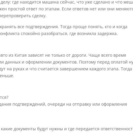
делу: где находится машина сейчас, что уже сделано и что меш
ен простой ответ по этапам. Если ответов нет или они меняют
 перепроверить сделку.
хранять все подтверждения. Тогда проще понять, кто и когда
конфликта спокойно разобраться, где возникла задержка.
авто из Китая зависят не только от дороги. Чаще всего время
нии данных и оформлении документов. Поэтому перед оплатой н
удут на руках и что считается завершением каждого этапа. Тогда
меньше.
тся?
дания подтверждений, очереди на отправку или оформления
у, какие документы будут нужны и где передается ответственност