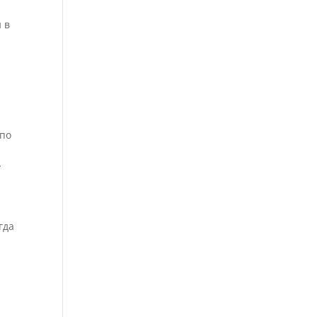
 в
 по
у
гда