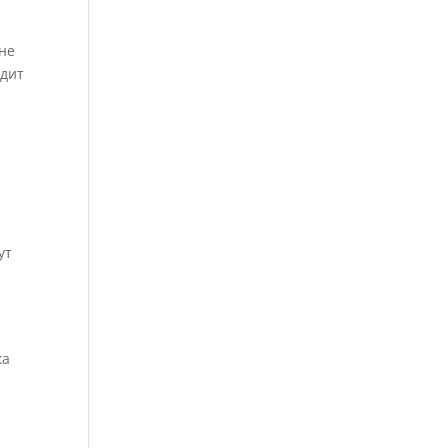
 не
одит
ут
ка