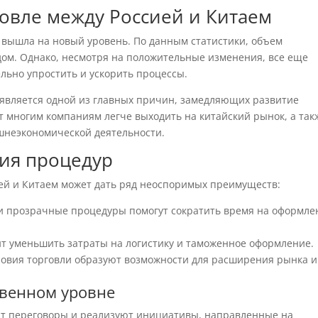
говле между Россией и Китаем
о вышла на новый уровень. По данным статистики, объем
дом. Однако, несмотря на положительные изменения, все еще
льно упростить и ускорить процессы.
является одной из главных причин, замедляющих развитие
т многим компаниям легче выходить на китайский рынок, а так
шнеэкономической деятельности.
ия процедур
ей и Китаем может дать ряд неоспоримых преимуществ:
 и прозрачные процедуры помогут сократить время на оформле
т уменьшить затраты на логистику и таможенное оформление.
словия торговли образуют возможности для расширения рынка и
венном уровне
ят переговоры и реализуют инициативы, направленные на