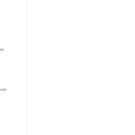
же
ние