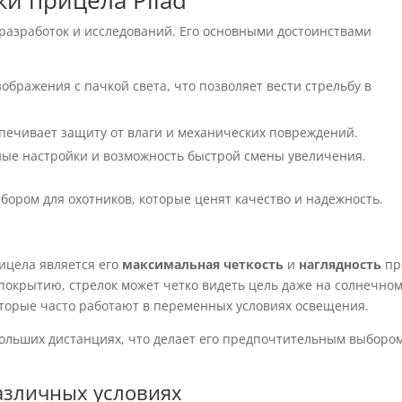
и прицела Pilad
 разработок и исследований. Его основными достоинствами
зображения с пачкой света, что позволяет вести стрельбу в
спечивает защиту от влаги и механических повреждений.
ные настройки и возможность быстрой смены увеличения.
бором для охотников, которые ценят качество и надежность.
ицела является его
максимальная четкость
и
наглядность
пр
покрытию, стрелок может четко видеть цель даже на солнечно
которые часто работают в переменных условиях освещения.
а больших дистанциях, что делает его предпочтительным выборо
азличных условиях