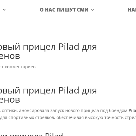
С
О НАС ПИШУТ СМИ
НА
вый прицел Pilad для
менов
ет комментариев
вый прицел Pilad для
менов
ь оптики, анонсировала запуск нового прицела под брендом
Pil
и для спортивных стрелков, обеспечивая высокую точность стре