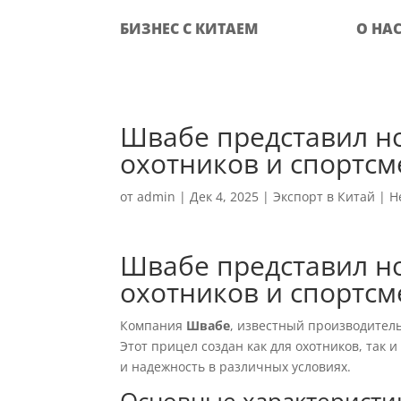
БИЗНЕС С КИТАЕМ
О НА
Швабе представил но
охотников и спортс
от
admin
|
Дек 4, 2025
|
Экспорт в Китай
|
Н
Швабе представил но
охотников и спортс
Компания
Швабе
, известный производител
Этот прицел создан как для охотников, так 
и надежность в различных условиях.