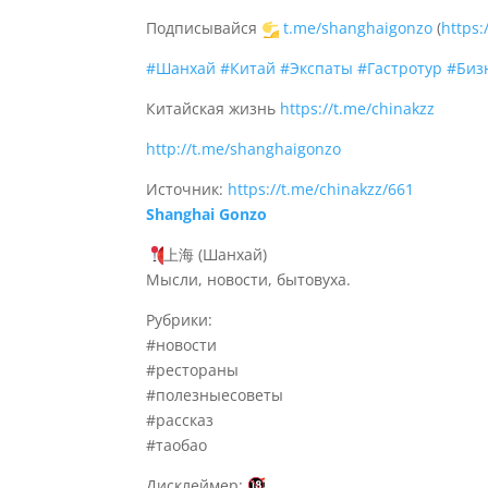
Подписывайся
t.me/shanghaigonzo
(
https
#Шанхай
#Китай
#Экспаты
#Гастротур
#Биз
Китайская жизнь
https://t.me/chinakzz
http://t.me/shanghaigonzo
Источник:
https://t.me/chinakzz/661
Shanghai Gonzo
上海 (Шанхай)
Мысли, новости, бытовуха.
Рубрики:
#новости
#рестораны
#полезныесоветы
#рассказ
#таобао
Дисклеймер: