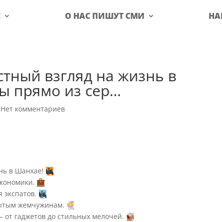
С
О НАС ПИШУТ СМИ
НА
стный взгляд на жизнь в
ы прямо из сер…
|
Нет комментариев
нь в Шанхае!
экономики.
я экспатов.
рытым жемчужинам.
— от гаджетов до стильных мелочей.