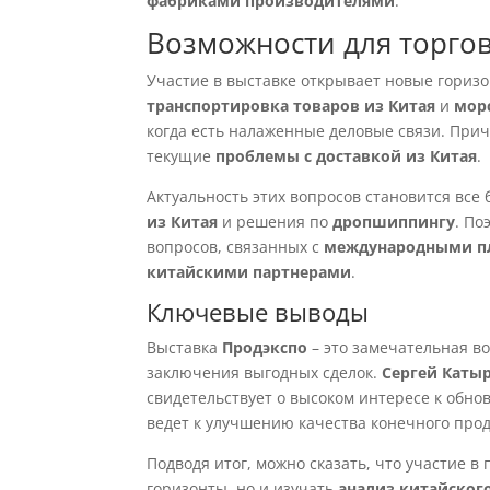
фабриками производителями
.
Возможности для торгов
Участие в выставке открывает новые гориз
транспортировка товаров из Китая
и
мор
когда есть налаженные деловые связи. Прич
текущие
проблемы с доставкой из Китая
.
Актуальность этих вопросов становится все
из Китая
и решения по
дропшиппингу
. По
вопросов, связанных с
международными п
китайскими партнерами
.
Ключевые выводы
Выставка
Продэкспо
– это замечательная в
заключения выгодных сделок.
Сергей Каты
свидетельствует о высоком интересе к обно
ведет к улучшению качества конечного прод
Подводя итог, можно сказать, что участие 
горизонты, но и изучать
анализ китайског