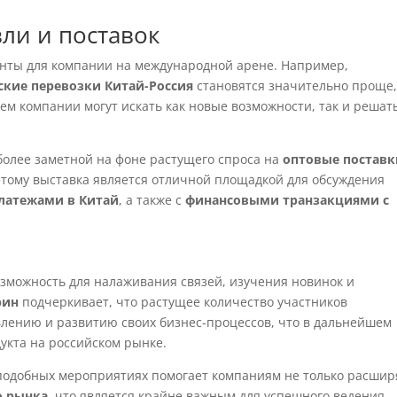
ли и поставок
онты для компании на международной арене. Например,
ские перевозки Китай-Россия
становятся значительно проще
ем компании могут искать как новые возможности, так и решат
 более заметной на фоне растущего спроса на
оптовые поставк
этому выставка является отличной площадкой для обсуждения
латежами в Китай
, а также с
финансовыми транзакциями с
озможность для налаживания связей, изучения новинок и
рин
подчеркивает, что растущее количество участников
влению и развитию своих бизнес-процессов, что в дальнейшем
укта на российском рынке.
в подобных мероприятиях помогает компаниям не только расшир
о рынка
, что является крайне важным для успешного ведения