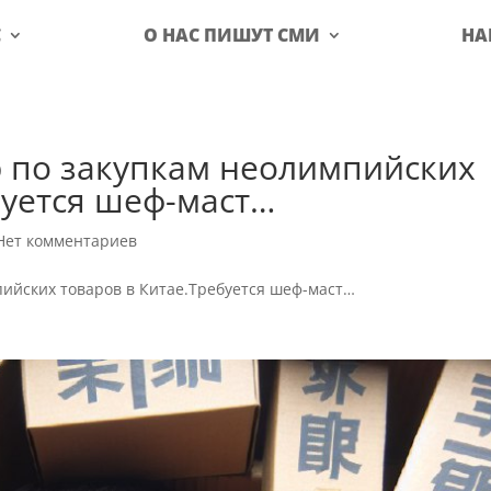
С
О НАС ПИШУТ СМИ
НА
р по закупкам неолимпийских
буется шеф-маст…
Нет комментариев