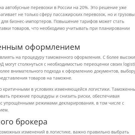
на автобусные перевозки в России на 20%. Это решение уже
агивает не только сферу пассажирских перевозок, но и грузовы
 для бизнес-импортеров. Повышение тарифов может стать
тавки товаров, что необходимо учитывать при планировании
оженным оформлением
влиять на процедуру таможенного оформления. С более высок
 могут столкнуться с необходимостью переоценки своих logisti
 более внимательного подхода к оформлению документов, выбор
редставления товаров на таможне.
но критичными в условиях изменяющейся логистики. Таможенн
овать прежние процедуры и снизить риски, обеспечивая
у с упрощёнными режимами декларирования, в том числе с
ием.
ного брокера
озможных изменений в логистике, важно правильно выбрать