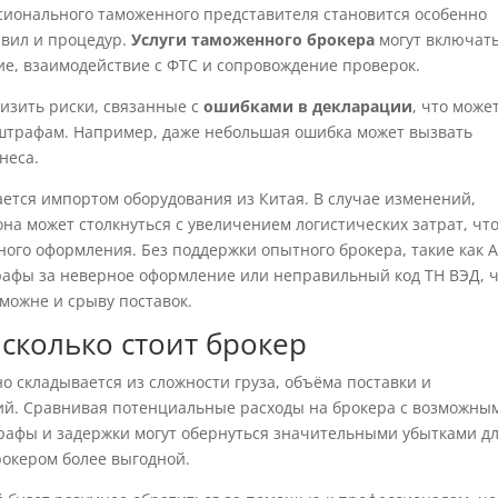
ионального таможенного представителя становится особенно
авил и процедур.
Услуги таможенного брокера
могут включать
е, взаимодействие с ФТС и сопровождение проверок.
изить риски, связанные с
ошибками в декларации
, что може
 штрафам. Например, даже небольшая ошибка может вызвать
неса.
ется импортом оборудования из Китая. В случае изменений,
она может столкнуться с увеличением логистических затрат, чт
ого оформления. Без поддержки опытного брокера, такие как A
рафы за неверное оформление или неправильный код ТН ВЭД, ч
аможне и срыву поставок.
 сколько стоит брокер
о складывается из сложности груза, объёма поставки и
ий. Сравнивая потенциальные расходы на брокера с возможны
трафы и задержки могут обернуться значительными убытками д
рокером более выгодной.