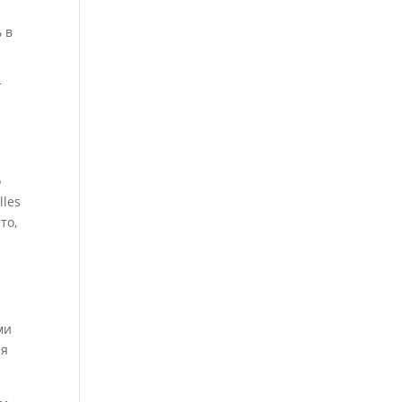
 в
т
о
lles
то,
ми
ля