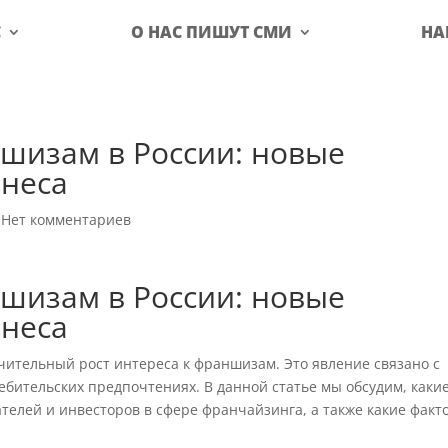
С
О НАС ПИШУТ СМИ
НА
ншизам в России: новые
знеса
|
Нет комментариев
ншизам в России: новые
знеса
чительный рост интереса к франшизам. Это явление связано с
бительских предпочтениях. В данной статье мы обсудим, каки
елей и инвесторов в сфере франчайзинга, а также какие факт