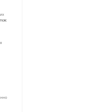
щих
тся:
ая
янно