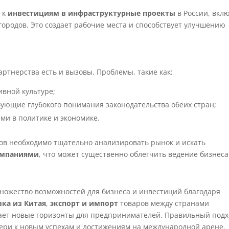
с к
инвестициям в инфраструктурные проекты
в России, вкл
 городов. Это создает рабочие места и способствует улучшению
ртнерства есть и вызовы. Проблемы, такие как:
ивной культуре;
бующие глубокого понимания законодательства обеих стран;
ми в политике и экономике.
вов необходимо тщательно анализировать рынок и искать
омпаниями
, что может существенно облегчить ведение бизнеса
множество возможностей для бизнеса и инвестиций благодаря
вка из Китая
,
экспорт и импорт
товаров между странами
здает новые горизонты для предпринимателей. Правильный подх
вери к новым успехам и достижениям на международной арене.