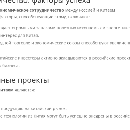
чество: факторы успеха
кономическое сотрудничество
между Россией и Китаем
факторы, способствующие этому, включают:
бладает огромными запасами полезных ископаемых и энергетиче
интерес для Китая.
бодной торговле и экономические союзы способствуют увеличе
Китайские инвесторы активно вкладываются в российские проек
 бизнеса.
нные проекты
Китаем
являются:
т продукцию на китайский рынок;
ие технологии из Китая могут быть успешно внедрены в россий