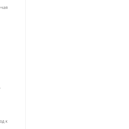
ючая
.
од к