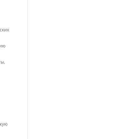
ских
нию
ты,
скую