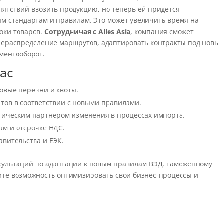
пятствий ввозить продукцию, но теперь ей придется
ым стандартам и правилам. Это может увеличить время на
токи товаров.
Сотрудничая с Alles Asia
, компания сможет
рераспределение маршрутов, адаптировать контракты под нов
ументооборот.
ас
новые перечни и квоты.
тов в соответствии с новыми правилами.
тическим партнером изменения в процессах импорта.
ам и отсрочке НДС.
вительства и ЕЭК.
сультаций по адаптации к новым правилам ВЭД, таможенному
тите возможность оптимизировать свои бизнес-процессы и