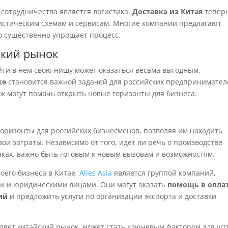
сотрудничества является логистика.
Доставка из Китая
тепер
гистическим схемам и сервисам. Многие компании предлагают
то существенно упрощает процесс.
ский рынок
айти в нем свою нишу может оказаться весьма выгодным.
ке
становится важной задачей для российских предпринимател
ж могут помочь открыть новые горизонты для бизнеса.
горизонты для российских бизнесменов, позволяя им находить
и затраты. Независимо от того, идет ли речь о производстве
нках, важно быть готовым к новым вызовам и возможностям.
оего бизнеса в Китае,
Alles Asia
является группой компаний,
ак и юридическими лицами. Они могут оказать
помощь в опла
ий
и предложить услуги по организации экспорта и доставки
ляет китайский рынок, может стать ключевым фактором для ус