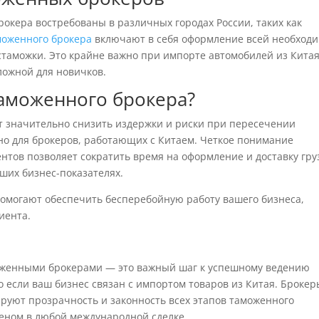
рокера востребованы в различных городах России, таких как
моженного брокера
включают в себя оформление всей необход
стаможки. Это крайне важно при импорте автомобилей из Китая
ложной для новичков.
таможенного брокера?
 значительно снизить издержки и риски при пересечении
но для брокеров, работающих с Китаем. Четкое понимание
тов позволяет сократить время на оформление и доставку гру
аших бизнес-показателях.
могают обеспечить бесперебойную работу вашего бизнеса,
иента.
оженными брокерами — это важный шаг к успешному ведению
 если ваш бизнес связан с импортом товаров из Китая. Брокер
ируют прозрачность и законность всех этапов таможенного
еном в любой международной сделке.