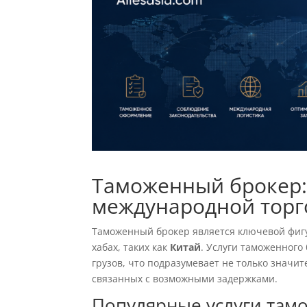
Таможенный брокер:
международной торг
Таможенный брокер является ключевой фигу
хабах, таких как
Китай
. Услуги таможенног
грузов, что подразумевает не только знач
связанных с возможными задержками.
Популярные услуги там