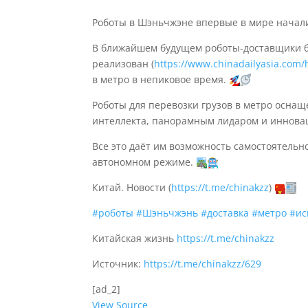
Роботы в Шэньчжэне впервые в мире начал
В ближайшем будущем роботы-доставщики бу
реализован (
https://www.chinadailyasia.com/h
в метро в непиковое время.
Роботы для перевозки грузов в метро осна
интеллекта, панорамным лидаром и иннова
Все это даёт им возможность самостоятельн
автономном режиме.
Китай. Новости (
https://t.me/chinakzz
)
#роботы
#Шэньчжэнь
#доставка
#метро
#ис
Китайская жизнь
https://t.me/chinakzz
Источник:
https://t.me/chinakzz/629
[ad_2]
View Source