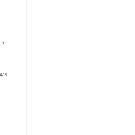
 о
 для