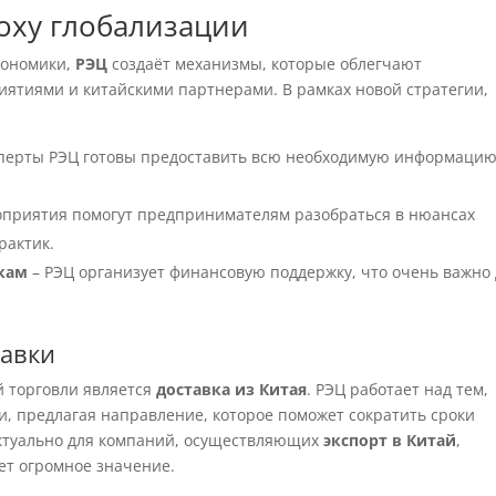
оху глобализации
кономики,
РЭЦ
создаёт механизмы, которые облегчают
ятиями и китайскими партнерами. В рамках новой стратегии,
сперты РЭЦ готовы предоставить всю необходимую информацию
оприятия помогут предпринимателям разобраться в нюансах
рактик.
кам
– РЭЦ организует финансовую поддержку, что очень важно
тавки
 торговли является
доставка из Китая
. РЭЦ работает над тем,
и, предлагая направление, которое поможет сократить сроки
 актуально для компаний, осуществляющих
экспорт в Китай
,
ет огромное значение.