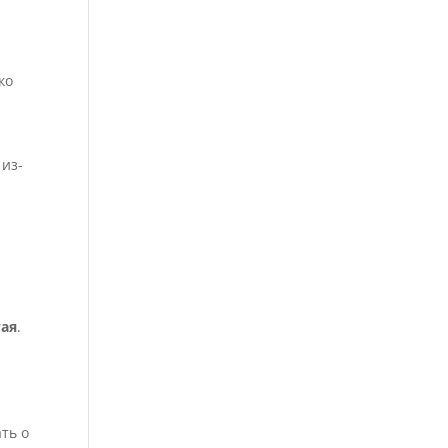
ко
 из-
тая
.
ть о