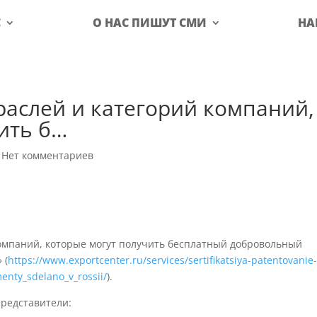
С
О НАС ПИШУТ СМИ
НА
траслей и категорий компаний,
ить б…
|
Нет комментариев
омпаний, которые могут получить бесплатный добровольный
 (
https://www.exportcenter.ru/services/sertifikatsiya-patentovanie
menty_sdelano_v_rossii/
).
представители: