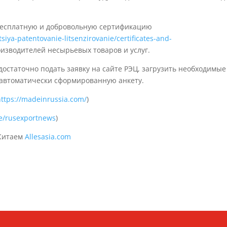
 бесплатную и добровольную сертификацию
tsiya-patentovanie-litsenzirovanie/certificates-and-
оизводителей несырьевых товаров и услуг.
остаточно подать заявку на сайте РЭЦ, загрузить необходимые
 автоматически сформированную анкету.
https://madeinrussia.com/
)
me/rusexportnews
)
 Китаем
Allesasia.com